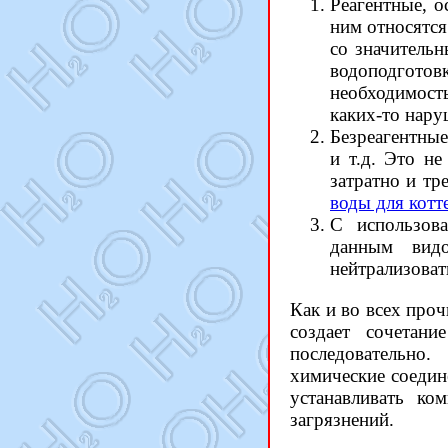
Реагентные, 
ним относятся
со значитель
водоподготов
необходимость
каких-то наруш
Безреагентные
и т.д. Это н
затратно и тр
воды для котт
С использова
данным видо
нейтрализоват
Как и во всех про
создает сочетани
последовательно
химические соедин
устанавливать ко
загрязнений.