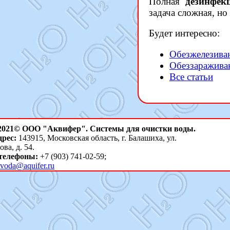
Полная
дезинфек
задача сложная, н
Будет интересно:
Обезжелезива
Обеззараживан
Все статьи
 2021© ООО "Аквифер". Системы для очистки воды.
рес:
143915, Московская область, г. Балашиха, ул.
ва, д. 54.
телефоны:
+7 (903) 741-02-59;
voda@aquifer.ru