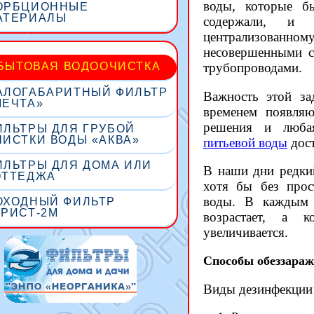
воды, которые бы
ОРБЦИОННЫЕ
АТЕРИАЛЫ
содержали, и 
централизован
несовершенными с
трубопроводами.
БЫТОВАЯ ВОДООЧИСТКА
АЛОГАБАРИТНЫЙ ФИЛЬТР
Важность этой за
МЕЧТА»
временем появляю
решения и люба
ИЛЬТРЫ ДЛЯ ГРУБОЙ
ЧИСТКИ ВОДЫ «АКВА»
питьевой воды
дост
ИЛЬТРЫ ДЛЯ ДОМА ИЛИ
В наши дни редки
ОТТЕДЖА
хотя бы без прос
воды. В каждым 
ОХОДНЫЙ ФИЛЬТР
УРИСТ-2М
возрастает, а к
увеличивается.
Способы обеззара
Виды дезинфекции 