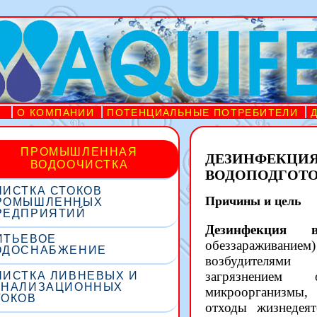
О КОМПАНИИ
ПОТЕНЦИАЛЬНЫЕ ПОТРЕБИТЕЛИ
ПРОМЫШЛЕННАЯ
ДЕЗИНФЕК
ВОДООЧИСТКА
ВОДОПОДГОТ
ЧИСТКА СТОКОВ
Причины и цель
РОМЫШЛЕННЫХ
РЕДПРИЯТИЙ
Дезинфекция в
ИТЬЕВОЕ
обеззараживани
ОДОСНАБЖЕНИЕ
возбудителями
загрязнением о
ЧИСТКА ЛИВНЕВЫХ И
АНАЛИЗАЦИОННЫХ
микроорганизмы,
ТОКОВ
отходы жизнедеят