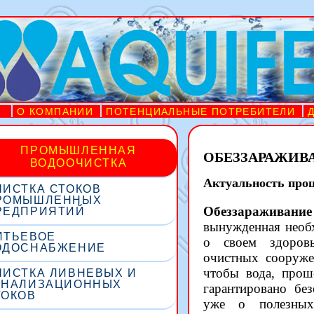
О КОМПАНИИ
ПОТЕНЦИАЛЬНЫЕ ПОТРЕБИТЕЛИ
ПРОМЫШЛЕННАЯ
ОБЕЗЗАРАЖИВА
ВОДООЧИСТКА
Актуальность проц
ЧИСТКА СТОКОВ
РОМЫШЛЕННЫХ
Обеззаражива
РЕДПРИЯТИЙ
вынужденная необх
ИТЬЕВОЕ
о своем здоров
ОДОСНАБЖЕНИЕ
очистных сооруже
чтобы вода, прош
ЧИСТКА ЛИВНЕВЫХ И
АНАЛИЗАЦИОННЫХ
гарантировано без
ТОКОВ
уже о полезных