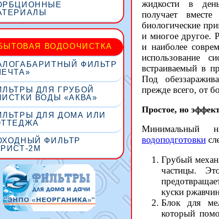
жидкости в день,
ОРБЦИОННЫЕ
АТЕРИАЛЫ
получает вмест
биологические при
и многое другое. 
и наиболее совре
БЫТОВАЯ ВОДООЧИСТКА
использование си
АЛОГАБАРИТНЫЙ ФИЛЬТР
встраиваемый в п
МЕЧТА»
Под обеззаражива
прежде всего, от б
ИЛЬТРЫ ДЛЯ ГРУБОЙ
ЧИСТКИ ВОДЫ «АКВА»
Простое, но эффек
ИЛЬТРЫ ДЛЯ ДОМА ИЛИ
ОТТЕДЖА
Минимальный 
водоподготовки
сл
ОХОДНЫЙ ФИЛЬТР
УРИСТ-2М
Грубый механ
частицы. Эт
предотвращае
куски ржавчин
Блок для ме
который помо