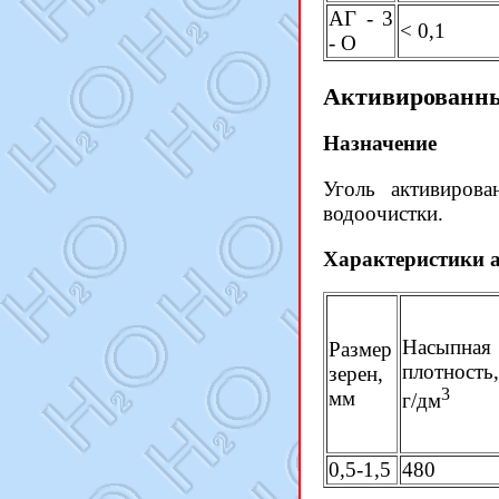
АГ - 3
< 0,1
- О
Активированны
Назначение
Уголь активиров
водоочистки.
Характеристики а
Насыпная
Размер
плотность,
зерен,
3
мм
г/дм
0,5-1,5
480