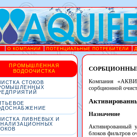
О КОМПАНИИ
ПОТЕНЦИАЛЬНЫЕ ПОТРЕБИТЕЛИ
ПРОМЫШЛЕННАЯ
СОРБЦИОННЫ
ВОДООЧИСТКА
Компания «АКВИФ
ЧИСТКА СТОКОВ
РОМЫШЛЕННЫХ
сорбционной очи
РЕДПРИЯТИЙ
Активированны
ИТЬЕВОЕ
ОДОСНАБЖЕНИЕ
Назначение
ЧИСТКА ЛИВНЕВЫХ И
АНАЛИЗАЦИОННЫХ
Активированный у
ТОКОВ
блоков фильтров о