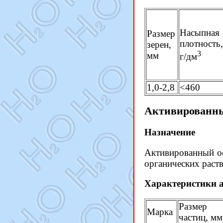
Насыпная
Размер
плотность,
зерен,
3
мм
г/дм
1,0-2,8
<460
Активированны
Назначение
Активированный ос
органических раст
Характеристики а
Размер
Марка
частиц, мм