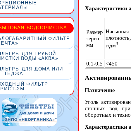
ОРБЦИОННЫЕ
АТЕРИАЛЫ
Характеристики 
БЫТОВАЯ ВОДООЧИСТКА
Насыпная
Размер
плотность,
зерен,
АЛОГАБАРИТНЫЙ ФИЛЬТР
МЕЧТА»
3
мм
г/дм
ИЛЬТРЫ ДЛЯ ГРУБОЙ
ЧИСТКИ ВОДЫ «АКВА»
0,1-0,5
<450
ИЛЬТРЫ ДЛЯ ДОМА ИЛИ
ОТТЕДЖА
Активированны
ОХОДНЫЙ ФИЛЬТР
УРИСТ-2М
Назначение
Уголь активирова
сточных вод при
оборотных и техно
Характеристики 