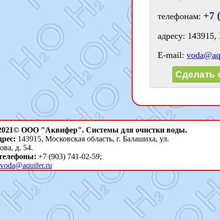
+7 
телефонам:
адресу: 143915, 
E-mail:
voda@aqu
Сделать 
 2021© ООО "Аквифер". Системы для очистки воды.
рес:
143915, Московская область, г. Балашиха, ул.
ва, д. 54.
телефоны:
+7 (903) 741-02-59;
voda@aquifer.ru