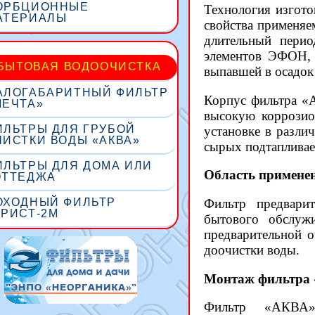
ОРБЦИОННЫЕ
Технология изгот
АТЕРИАЛЫ
свойства применяе
длительный перио
элементов ЭФОН, 
БЫТОВАЯ ВОДООЧИСТКА
выпавшей в осадок
АЛОГАБАРИТНЫЙ ФИЛЬТР
Корпус фильтра «
МЕЧТА»
высокую коррозио
ИЛЬТРЫ ДЛЯ ГРУБОЙ
установке в разли
ЧИСТКИ ВОДЫ «АКВА»
сырых подтапливае
ИЛЬТРЫ ДЛЯ ДОМА ИЛИ
Область примене
ОТТЕДЖА
ОХОДНЫЙ ФИЛЬТР
Фильтр предвари
УРИСТ-2М
бытового обслужи
предварительной 
доочистки воды.
Монтаж фильтра
Фильтр «АКВА» 