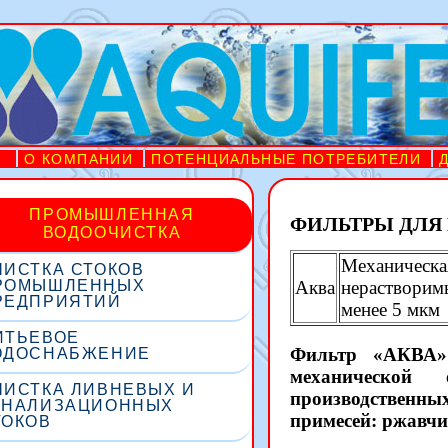
О КОМПАНИИ
ПОТЕНЦИАЛЬНЫЕ ПОТРЕБИТЕЛИ
ПРОМЫШЛЕННАЯ
ФИЛЬТРЫ ДЛЯ 
ВОДООЧИСТКА
Механиче
ЧИСТКА СТОКОВ
Аква
нераствори
РОМЫШЛЕННЫХ
РЕДПРИЯТИЙ
менее 5 мкм
ИТЬЕВОЕ
Фильтр «АКВА» 
ОДОСНАБЖЕНИЕ
механическо
ЧИСТКА ЛИВНЕВЫХ И
производствен
АНАЛИЗАЦИОННЫХ
примесей: ржавчин
ТОКОВ