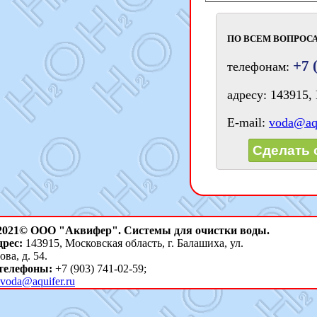
ПО ВСЕМ ВОПРОСА
+7 
телефонам:
адресу: 143915, 
E-mail:
voda@aqu
Сделать 
 2021© ООО "Аквифер". Системы для очистки воды.
рес:
143915, Московская область, г. Балашиха, ул.
ва, д. 54.
телефоны:
+7 (903) 741-02-59;
voda@aquifer.ru