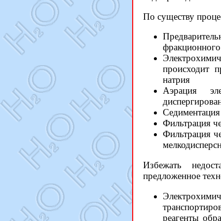
По существу проце
Предваритель
фракционного 
Электрохимич
происходит п
натрия
Аэрация эл
диспергирова
Седиментация 
Фильтрация ч
Фильтрация че
мелкодисперсн
Избежать недост
предложенное техн
Электрохим
транспортиро
реагенты обр