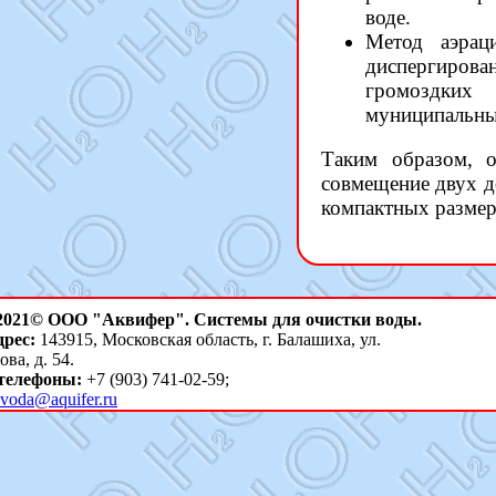
воде.
Метод аэрац
диспергиров
громоздких 
муниципальны
Таким образом, 
совмещение двух д
компактных размер
 2021© ООО "Аквифер". Системы для очистки воды.
рес:
143915, Московская область, г. Балашиха, ул.
ва, д. 54.
телефоны:
+7 (903) 741-02-59;
voda@aquifer.ru