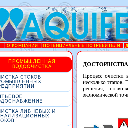
О КОМПАНИИ
ПОТЕНЦИАЛЬНЫЕ ПОТРЕБИТЕЛИ
ПРОМЫШЛЕННАЯ
ДОСТОИНСТВА
ВОДООЧИСТКА
Процесс очистки 
ЧИСТКА СТОКОВ
РОМЫШЛЕННЫХ
несколько этапов.
РЕДПРИЯТИЙ
решения, позвол
экономической точ
ИТЬЕВОЕ
ОДОСНАБЖЕНИЕ
ЧИСТКА ЛИВНЕВЫХ И
АНАЛИЗАЦИОННЫХ
ТОКОВ