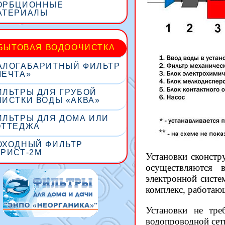
ОРБЦИОННЫЕ
АТЕРИАЛЫ
БЫТОВАЯ ВОДООЧИСТКА
АЛОГАБАРИТНЫЙ ФИЛЬТР
МЕЧТА»
ИЛЬТРЫ ДЛЯ ГРУБОЙ
ЧИСТКИ ВОДЫ «АКВА»
ИЛЬТРЫ ДЛЯ ДОМА ИЛИ
ОТТЕДЖА
ОХОДНЫЙ ФИЛЬТР
УРИСТ-2М
Установки сконстр
осуществляются 
электронной систе
комплекс, работаю
Установки не тре
водопроводной сет