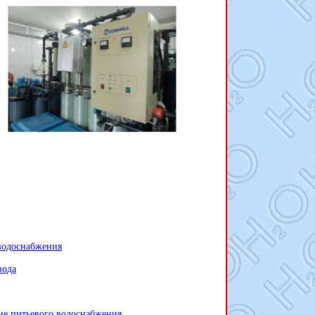
 водоснабжения
вода
ие питьевого водоснабжения