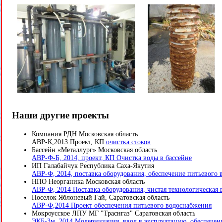
Наши другие проекты
Компания РДН Московская область
АВР-К,2013 Проект, КП
очистка стоков
Бассейн «Металлург» Московская область
АВР-Ф-Б, 2014, проект, КП Очистка воды в бассейне
ИП Галабайчук Республика Саха-Якутия
АВР-Ф, 2014, поставка оборудования, обеспечение питьевого
НПО Неорганика Московская область
АВР-Ф, 2014 Поставка оборудования, чистая технологическая 
Поселок Яблоневый Гай, Саратовская область
АВР-Ф,2014 Проект обеспечения питьевого водоснабжения
Мокроусское ЛПУ МГ "Траснгаз" Саратовская область
ЭКБ-3м, 2014 Модернизация, ввод в эксплуатацию, обеспечен